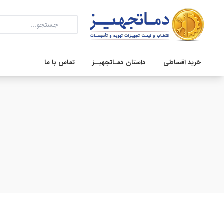
خرید اقساطی
داستان دمـاتجهیــز
تماس با ما