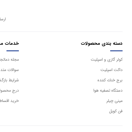
ارسا
دسته بندی محصولات
خدمات مش
كولر گازی و اسپليت
مجله دماتجه
داكت اسپليت
سوالات متدا
برج خنك كننده
شرایط بازگش
دستگاه تصفيه هوا
درج محصولا
مینی چیلر
خرید اقساط
فن کویل