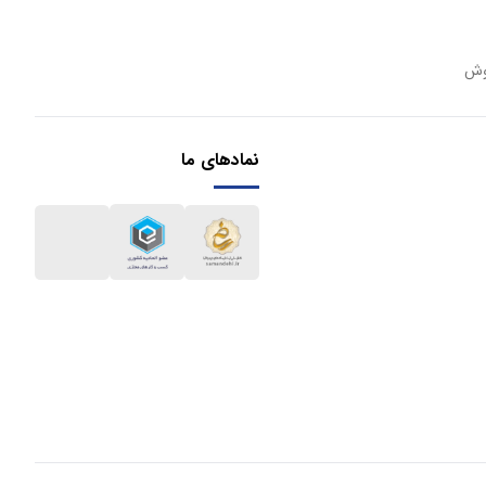
وش
نمادهای ما