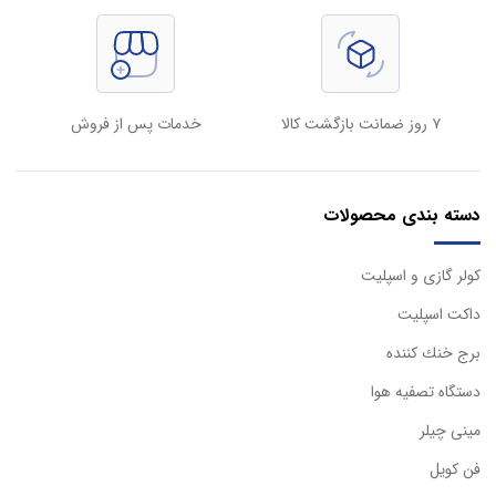
۷ روز ضمانت بازگشت کالا
خدمات پس از فروش
دسته بندی محصولات
كولر گازی و اسپليت
داكت اسپليت
برج خنك كننده
دستگاه تصفيه هوا
مینی چیلر
فن کویل