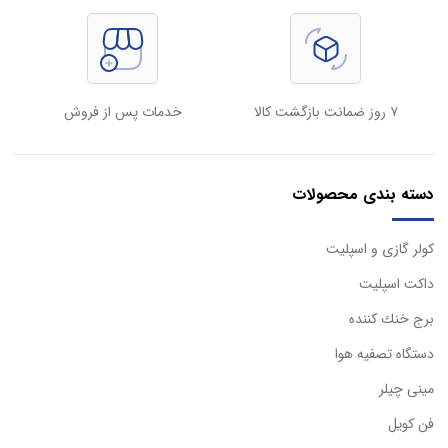
۷ روز ضمانت بازگشت کالا
خدمات پس از فروش
دسته بندی محصولات
كولر گازی و اسپليت
داكت اسپليت
برج خنك كننده
دستگاه تصفيه هوا
مینی چیلر
فن کویل