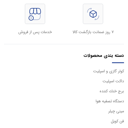
۷ روز ضمانت بازگشت کالا
خدمات پس از فروش
دسته بندی محصولات
كولر گازی و اسپليت
داكت اسپليت
برج خنك كننده
دستگاه تصفيه هوا
مینی چیلر
فن کویل