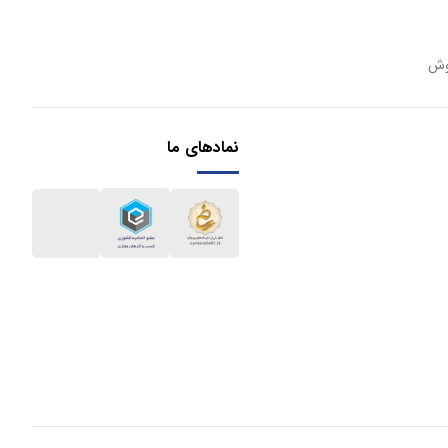
وش
نمادهای ما