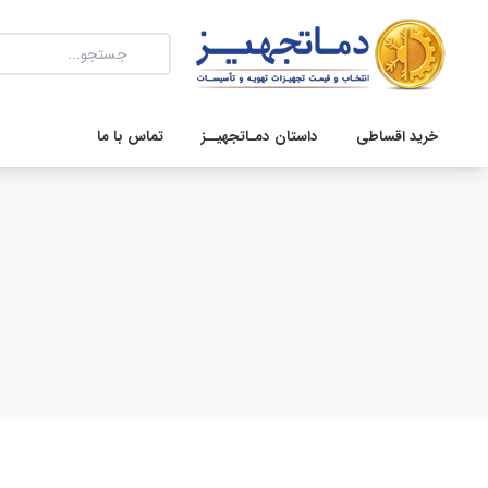
خرید اقساطی
داستان دمـاتجهیــز
تماس با ما