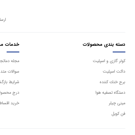
ارسا
دسته بندی محصولات
خدمات مش
كولر گازی و اسپليت
مجله دماتجه
داكت اسپليت
سوالات متدا
برج خنك كننده
شرایط بازگش
دستگاه تصفيه هوا
درج محصولا
مینی چیلر
خرید اقساط
فن کویل