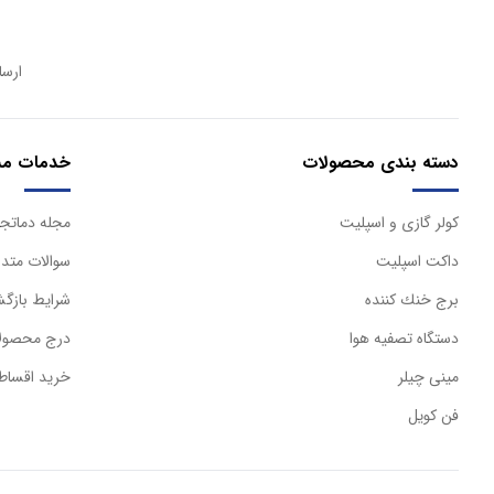
ارسا
دسته بندی محصولات
خدمات مش
كولر گازی و اسپليت
مجله دماتجه
داكت اسپليت
سوالات متدا
برج خنك كننده
شرایط بازگش
دستگاه تصفيه هوا
درج محصولا
مینی چیلر
خرید اقساط
فن کویل