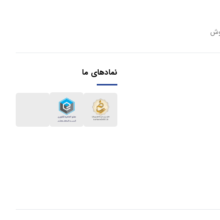
وش
نمادهای ما