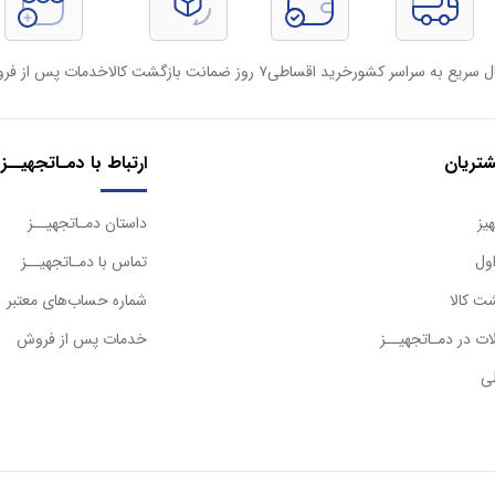
ل سریع به سراسر کشور
خرید اقساطی
۷ روز ضمانت بازگشت کالا
خدمات پس از فر
تریان
ارتباط با دمـاتجهیــز
یز
داستان دمـاتجهیــز
ول
تماس با دمـاتجهیــز
ت کالا
شماره حساب‌های معتبر
ت در دمـاتجهیــز
خدمات پس از فروش
ی