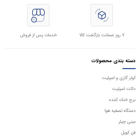
۷ روز ضمانت بازگشت کالا
خدمات پس از فروش
دسته بندی محصولات
كولر گازی و اسپليت
داكت اسپليت
برج خنك كننده
دستگاه تصفيه هوا
مینی چیلر
فن کویل