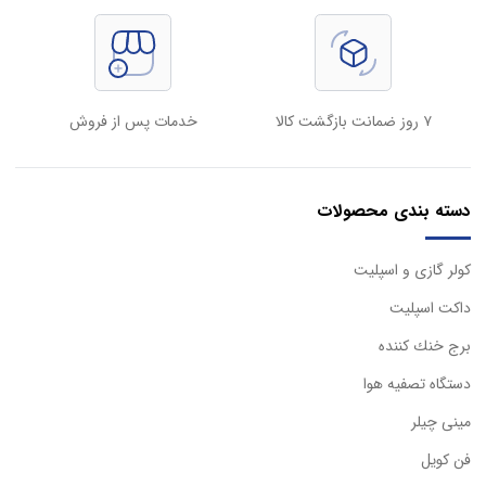
۷ روز ضمانت بازگشت کالا
خدمات پس از فروش
دسته بندی محصولات
كولر گازی و اسپليت
داكت اسپليت
برج خنك كننده
دستگاه تصفيه هوا
مینی چیلر
فن کویل