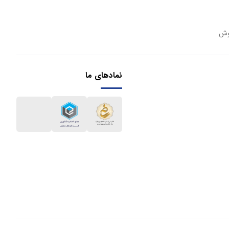
وش
نمادهای ما