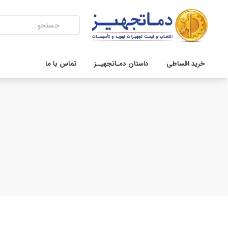
خرید اقساطی
داستان دمـاتجهیــز
تماس با ما