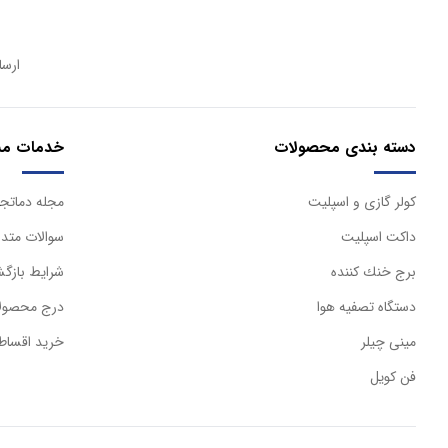
ارسا
دسته بندی محصولات
خدمات مش
كولر گازی و اسپليت
مجله دماتجه
داكت اسپليت
سوالات متدا
برج خنك كننده
شرایط بازگش
دستگاه تصفيه هوا
درج محصولا
مینی چیلر
خرید اقساط
فن کویل