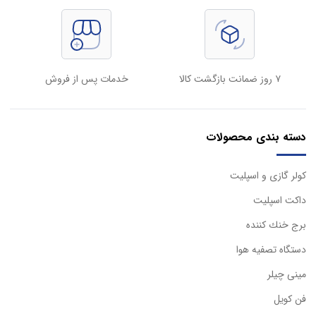
۷ روز ضمانت بازگشت کالا
خدمات پس از فروش
دسته بندی محصولات
كولر گازی و اسپليت
داكت اسپليت
برج خنك كننده
دستگاه تصفيه هوا
مینی چیلر
فن کویل