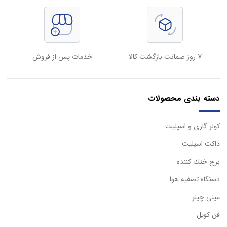
۷ روز ضمانت بازگشت کالا
خدمات پس از فروش
دسته بندی محصولات
كولر گازی و اسپليت
داكت اسپليت
برج خنك كننده
دستگاه تصفيه هوا
مینی چیلر
فن کویل