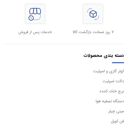
۷ روز ضمانت بازگشت کالا
خدمات پس از فروش
دسته بندی محصولات
كولر گازی و اسپليت
داكت اسپليت
برج خنك كننده
دستگاه تصفيه هوا
مینی چیلر
فن کویل