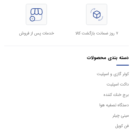
۷ روز ضمانت بازگشت کالا
خدمات پس از فروش
دسته بندی محصولات
كولر گازی و اسپليت
داكت اسپليت
برج خنك كننده
دستگاه تصفيه هوا
مینی چیلر
فن کویل