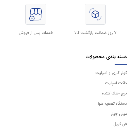
۷ روز ضمانت بازگشت کالا
خدمات پس از فروش
دسته بندی محصولات
كولر گازی و اسپليت
داكت اسپليت
برج خنك كننده
دستگاه تصفيه هوا
مینی چیلر
فن کویل