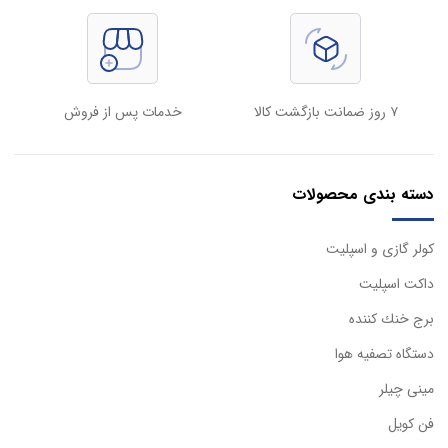
۷ روز ضمانت بازگشت کالا
خدمات پس از فروش
دسته بندی محصولات
كولر گازی و اسپليت
داكت اسپليت
برج خنك كننده
دستگاه تصفيه هوا
مینی چیلر
فن کویل