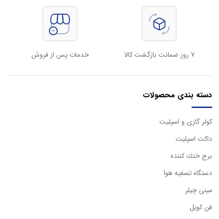
۷ روز ضمانت بازگشت کالا
خدمات پس از فروش
دسته بندی محصولات
كولر گازی و اسپليت
داكت اسپليت
برج خنك كننده
دستگاه تصفيه هوا
مینی چیلر
فن کویل