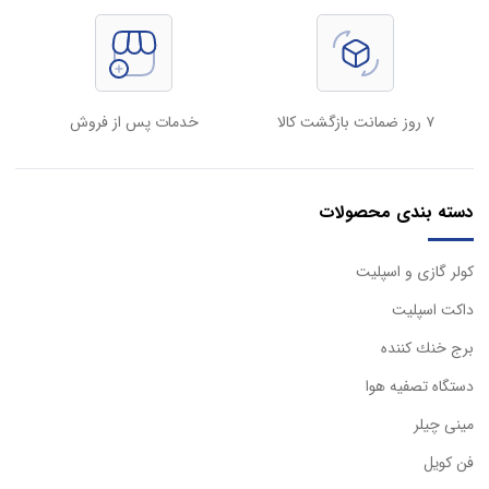
۷ روز ضمانت بازگشت کالا
خدمات پس از فروش
دسته بندی محصولات
كولر گازی و اسپليت
داكت اسپليت
برج خنك كننده
دستگاه تصفيه هوا
مینی چیلر
فن کویل