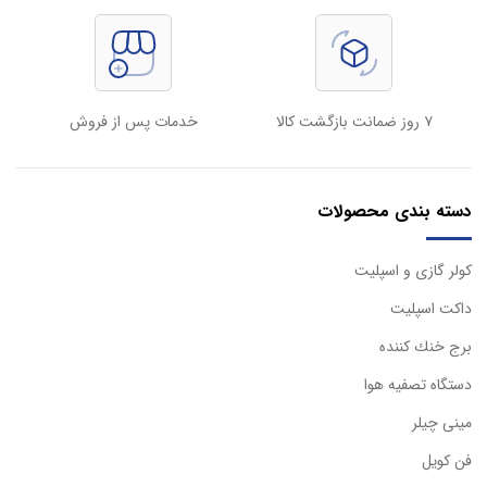
۷ روز ضمانت بازگشت کالا
خدمات پس از فروش
دسته بندی محصولات
كولر گازی و اسپليت
داكت اسپليت
برج خنك كننده
دستگاه تصفيه هوا
مینی چیلر
فن کویل