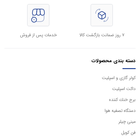
۷ روز ضمانت بازگشت کالا
خدمات پس از فروش
دسته بندی محصولات
كولر گازی و اسپليت
داكت اسپليت
برج خنك كننده
دستگاه تصفيه هوا
مینی چیلر
فن کویل