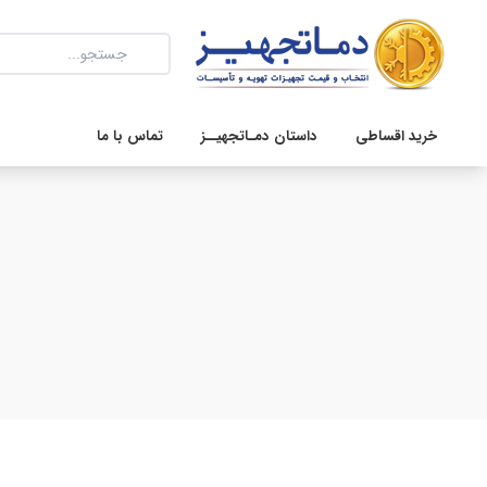
خرید اقساطی
داستان دمـاتجهیــز
تماس با ما