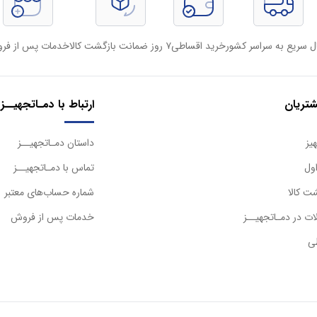
ل سریع به سراسر کشور
خرید اقساطی
۷ روز ضمانت بازگشت کالا
خدمات پس از فر
تریان
ارتباط با دمـاتجهیــز
یز
داستان دمـاتجهیــز
ول
تماس با دمـاتجهیــز
ت کالا
شماره حساب‌های معتبر
ت در دمـاتجهیــز
خدمات پس از فروش
ی