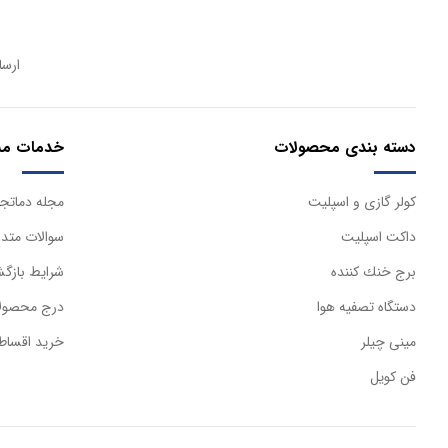
ارسا
دسته بندی محصولات
خدمات مش
كولر گازی و اسپليت
مجله دماتجه
داكت اسپليت
سوالات متدا
برج خنك كننده
شرایط بازگش
دستگاه تصفيه هوا
درج محصولا
مینی چیلر
خرید اقساط
فن کویل