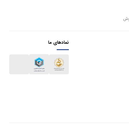
وش
نمادهای ما