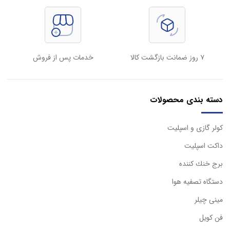
۷ روز ضمانت بازگشت کالا
خدمات پس از فروش
دسته بندی محصولات
كولر گازی و اسپليت
داكت اسپليت
برج خنك كننده
دستگاه تصفيه هوا
مینی چیلر
فن کویل