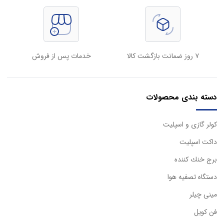
۷ روز ضمانت بازگشت کالا
خدمات پس از فروش
دسته بندی محصولات
كولر گازی و اسپليت
داكت اسپليت
برج خنك كننده
دستگاه تصفيه هوا
مینی چیلر
فن کویل