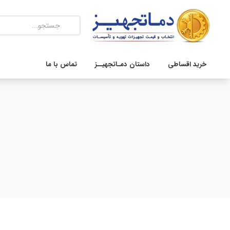
خرید اقساطی
داستان دمـاتجهیــز
تماس با ما