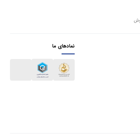
وش
نمادهای ما