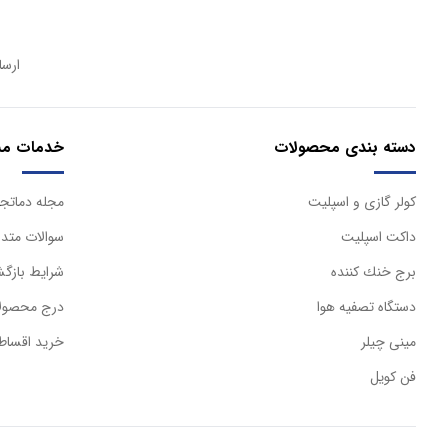
ارسا
دسته بندی محصولات
خدمات مش
كولر گازی و اسپليت
مجله دماتجه
داكت اسپليت
سوالات متدا
برج خنك كننده
شرایط بازگش
دستگاه تصفيه هوا
درج محصولا
مینی چیلر
خرید اقساط
فن کویل