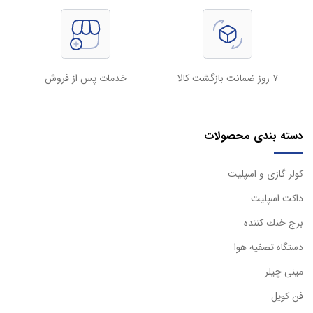
۷ روز ضمانت بازگشت کالا
خدمات پس از فروش
دسته بندی محصولات
كولر گازی و اسپليت
داكت اسپليت
برج خنك كننده
دستگاه تصفيه هوا
مینی چیلر
فن کویل