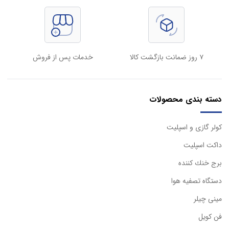
۷ روز ضمانت بازگشت کالا
خدمات پس از فروش
دسته بندی محصولات
كولر گازی و اسپليت
داكت اسپليت
برج خنك كننده
دستگاه تصفيه هوا
مینی چیلر
فن کویل