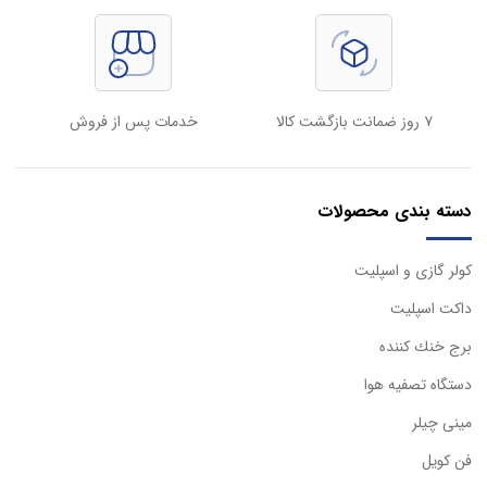
۷ روز ضمانت بازگشت کالا
خدمات پس از فروش
دسته بندی محصولات
كولر گازی و اسپليت
داكت اسپليت
برج خنك كننده
دستگاه تصفيه هوا
مینی چیلر
فن کویل