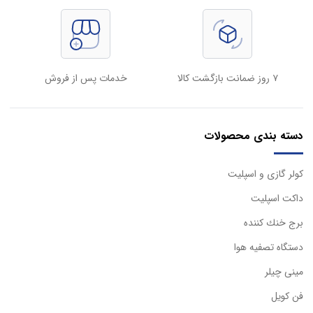
۷ روز ضمانت بازگشت کالا
خدمات پس از فروش
دسته بندی محصولات
كولر گازی و اسپليت
داكت اسپليت
برج خنك كننده
دستگاه تصفيه هوا
مینی چیلر
فن کویل