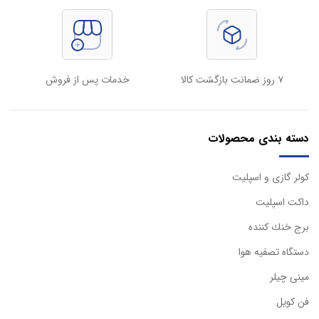
۷ روز ضمانت بازگشت کالا
خدمات پس از فروش
دسته بندی محصولات
كولر گازی و اسپليت
داكت اسپليت
برج خنك كننده
دستگاه تصفيه هوا
مینی چیلر
فن کویل