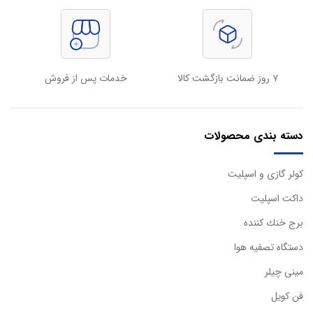
۷ روز ضمانت بازگشت کالا
خدمات پس از فروش
دسته بندی محصولات
كولر گازی و اسپليت
داكت اسپليت
برج خنك كننده
دستگاه تصفيه هوا
مینی چیلر
فن کویل