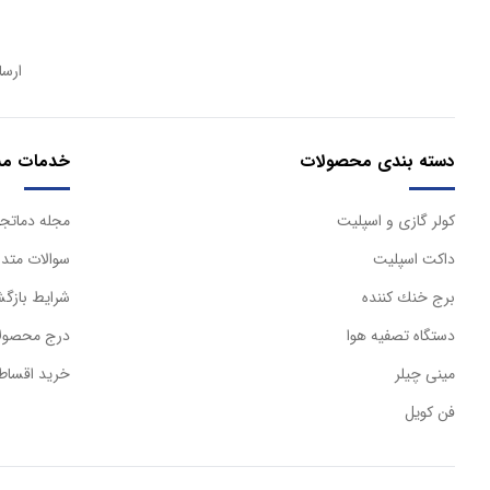
ارسا
دسته بندی محصولات
خدمات مش
كولر گازی و اسپليت
مجله دماتجه
داكت اسپليت
سوالات متدا
برج خنك كننده
شرایط بازگش
دستگاه تصفيه هوا
درج محصولا
مینی چیلر
خرید اقساط
فن کویل