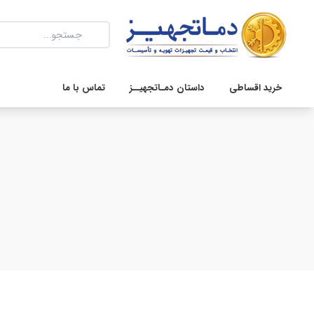
خرید اقساطی
داستان دمـاتجهیــز
تماس با ما