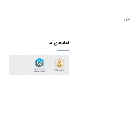
وش
نمادهای ما