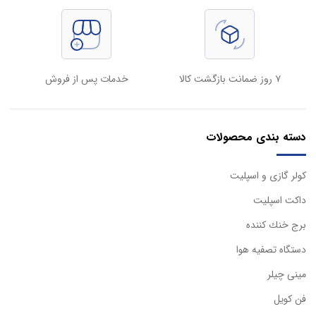
۷ روز ضمانت بازگشت کالا
خدمات پس از فروش
دسته بندی محصولات
كولر گازی و اسپليت
داكت اسپليت
برج خنك كننده
دستگاه تصفيه هوا
مینی چیلر
فن کویل