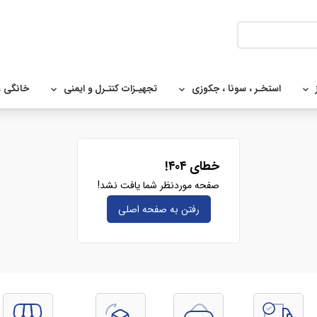
استخـر ، سونا ، جکوزی
تجهیـزات کنتـرل و ایمنی
خانگی ،
خطای ۴۰۴!
صفحه موردنظر شما یافت نشد!
رفتن به صفحه‌ اصلی