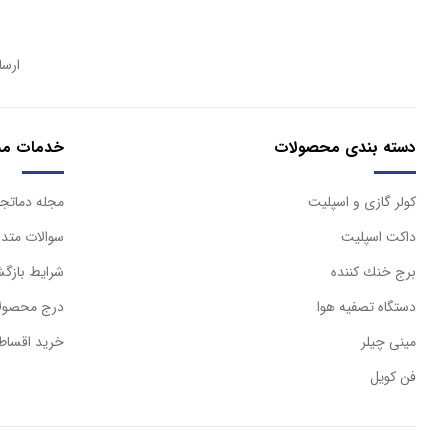
ارسا
دسته بندی محصولات
خدمات مش
كولر گازی و اسپليت
مجله دماتجه
داكت اسپليت
سوالات متدا
برج خنك كننده
شرایط بازگش
دستگاه تصفيه هوا
درج محصولا
مینی چیلر
خرید اقساط
فن کویل