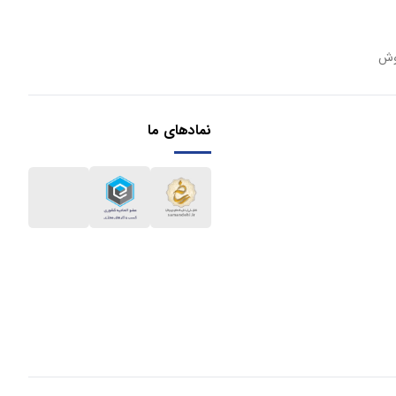
وش
نمادهای ما