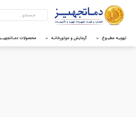
تهویـه مطبـوع
گرمایش و موتورخانـه
محصولات دمـاتجهیــز