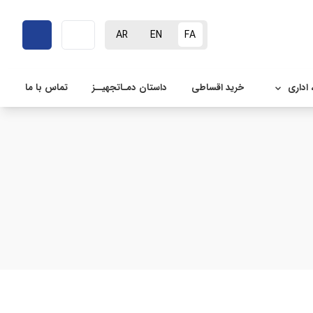
AR
EN
FA
 اداری
خرید اقساطی
داستان دمـاتجهیــز
تماس با ما