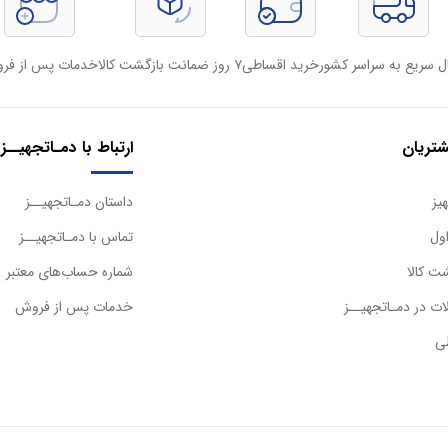
ل سریع به سراسر کشور
خرید اقساطی
۷ روز ضمانت بازگشت کالا
خدمات پس از فر
تریان
ارتباط با دمـاتجهیــز
یز
داستان دمـاتجهیــز
ول
تماس با دمـاتجهیــز
ت کالا
شماره حساب‌های معتبر
ت در دمـاتجهیــز
خدمات پس از فروش
ی