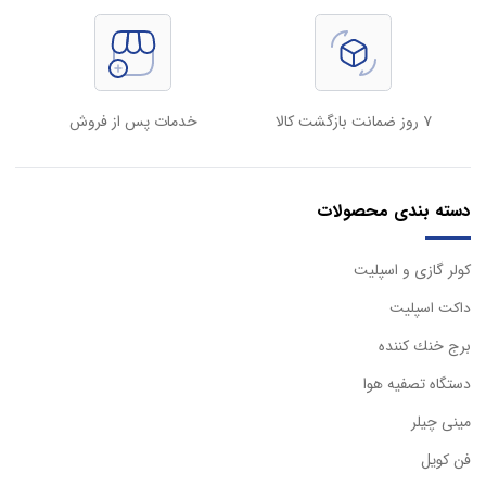
۷ روز ضمانت بازگشت کالا
خدمات پس از فروش
دسته بندی محصولات
كولر گازی و اسپليت
داكت اسپليت
برج خنك كننده
دستگاه تصفيه هوا
مینی چیلر
فن کویل