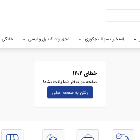
استخـر ، سونا ، جکوزی
تجهیـزات کنتـرل و ایمنی
خانگی ،
خطای ۴۰۴!
صفحه موردنظر شما یافت نشد!
رفتن به صفحه‌ اصلی