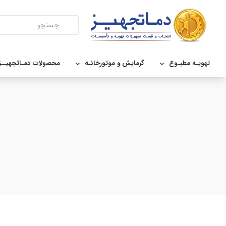
تهویـه مطبـوع
گرمایش و موتورخانـه
محصولات دمـاتجهیــز