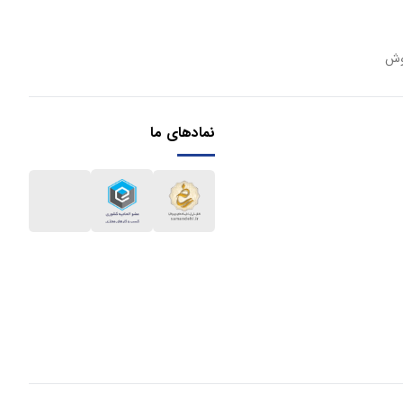
وش
نمادهای ما