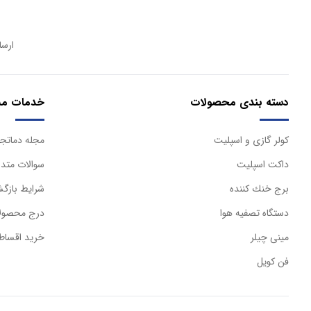
ارسا
دسته بندی محصولات
خدمات مش
كولر گازی و اسپليت
مجله دماتجه
داكت اسپليت
سوالات متدا
برج خنك كننده
شرایط بازگش
دستگاه تصفيه هوا
درج محصولا
مینی چیلر
خرید اقساط
فن کویل