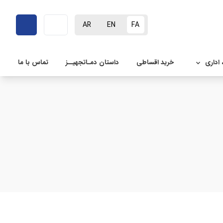
AR
EN
FA
 اداری
خرید اقساطی
داستان دمـاتجهیــز
تماس با ما