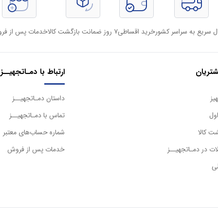
ل سریع به سراسر کشور
خرید اقساطی
۷ روز ضمانت بازگشت کالا
خدمات پس از فر
تریان
ارتباط با دمـاتجهیــز
یز
داستان دمـاتجهیــز
ول
تماس با دمـاتجهیــز
ت کالا
شماره حساب‌های معتبر
ت در دمـاتجهیــز
خدمات پس از فروش
ی