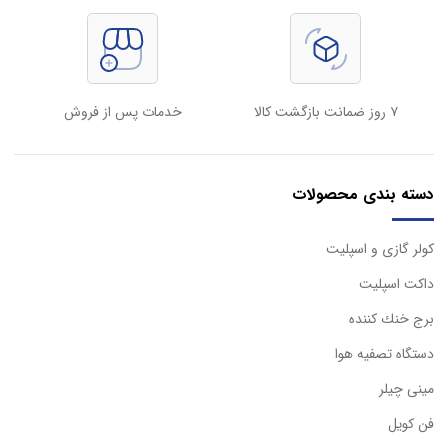
۷ روز ضمانت بازگشت کالا
خدمات پس از فروش
دسته بندی محصولات
كولر گازی و اسپليت
داكت اسپليت
برج خنك كننده
دستگاه تصفيه هوا
مینی چیلر
فن کویل