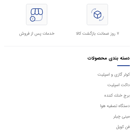
۷ روز ضمانت بازگشت کالا
خدمات پس از فروش
دسته بندی محصولات
كولر گازی و اسپليت
داكت اسپليت
برج خنك كننده
دستگاه تصفيه هوا
مینی چیلر
فن کویل