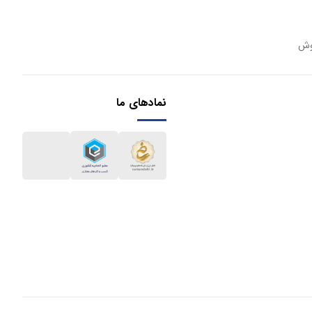
وش
نمادهای ما