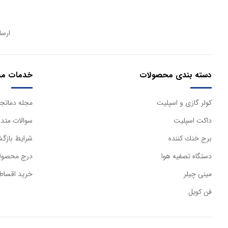
ارسا
دسته بندی محصولات
خدمات مش
كولر گازی و اسپليت
مجله دماتجه
داكت اسپليت
سوالات متدا
برج خنك كننده
شرایط بازگش
دستگاه تصفيه هوا
درج محصولا
مینی چیلر
خرید اقساط
فن کویل