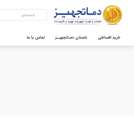
خرید اقساطی
داستان دمـاتجهیــز
تماس با ما