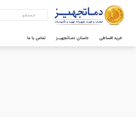
خرید اقساطی
داستان دمـاتجهیــز
تماس با ما