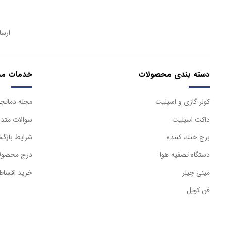
ارسا
دسته بندی محصولات
خدمات مش
كولر گازی و اسپليت
مجله دماتجه
داكت اسپليت
سوالات متدا
برج خنك كننده
شرایط بازگش
دستگاه تصفيه هوا
درج محصولا
مینی چیلر
خرید اقساط
فن کویل