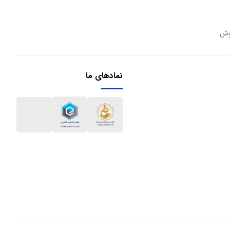
وش
نمادهای ما