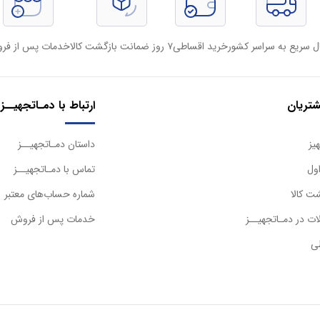
ل سریع به سراسر کشور
خرید اقساطی
۷ روز ضمانت بازگشت کالا
خدمات پس از فر
تریان
ارتباط با دمـاتجهیــز
یز
داستان دمـاتجهیــز
ول
تماس با دمـاتجهیــز
ت کالا
شماره حساب‌های معتبر
ت در دمـاتجهیــز
خدمات پس از فروش
ی