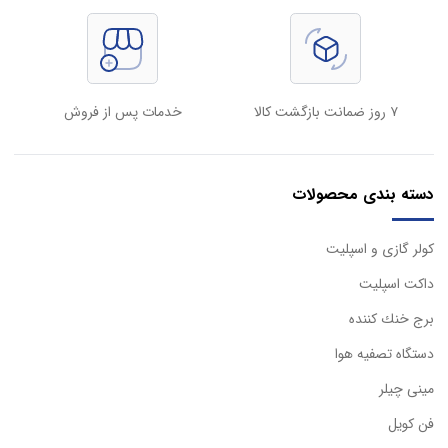
۷ روز ضمانت بازگشت کالا
خدمات پس از فروش
دسته بندی محصولات
كولر گازی و اسپليت
داكت اسپليت
برج خنك كننده
دستگاه تصفيه هوا
مینی چیلر
فن کویل