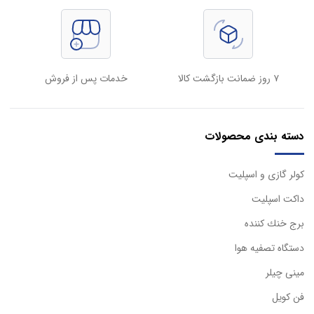
۷ روز ضمانت بازگشت کالا
خدمات پس از فروش
دسته بندی محصولات
كولر گازی و اسپليت
داكت اسپليت
برج خنك كننده
دستگاه تصفيه هوا
مینی چیلر
فن کویل