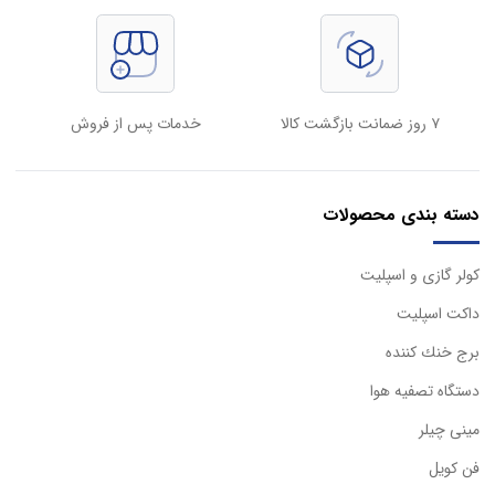
۷ روز ضمانت بازگشت کالا
خدمات پس از فروش
دسته بندی محصولات
كولر گازی و اسپليت
داكت اسپليت
برج خنك كننده
دستگاه تصفيه هوا
مینی چیلر
فن کویل