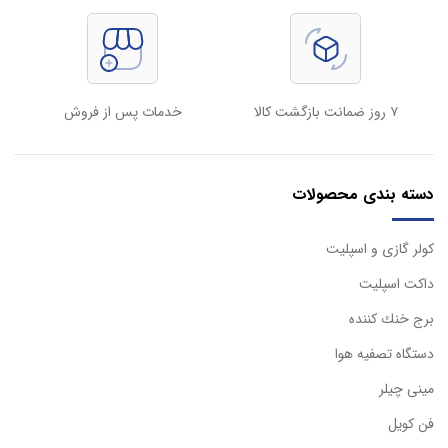
۷ روز ضمانت بازگشت کالا
خدمات پس از فروش
دسته بندی محصولات
كولر گازی و اسپليت
داكت اسپليت
برج خنك كننده
دستگاه تصفيه هوا
مینی چیلر
فن کویل