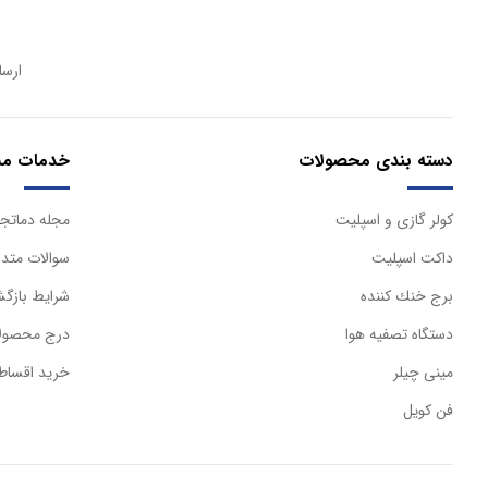
ارسا
دسته بندی محصولات
خدمات مش
كولر گازی و اسپليت
مجله دماتجه
داكت اسپليت
سوالات متدا
برج خنك كننده
شرایط بازگش
دستگاه تصفيه هوا
درج محصولا
مینی چیلر
خرید اقساط
فن کویل