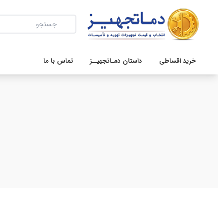
خرید اقساطی
داستان دمـاتجهیــز
تماس با ما