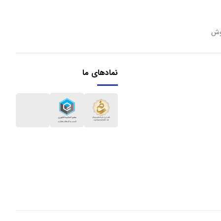
وش
نمادهای ما