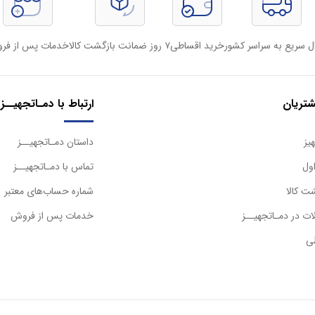
ل سریع به سراسر کشور
خرید اقساطی
۷ روز ضمانت بازگشت کالا
خدمات پس از فر
تریان
ارتباط با دمـاتجهیــز
یز
داستان دمـاتجهیــز
ول
تماس با دمـاتجهیــز
ت کالا
شماره حساب‌های معتبر
ت در دمـاتجهیــز
خدمات پس از فروش
ی