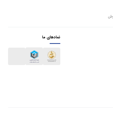
وش
نمادهای ما