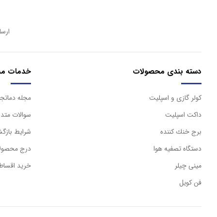
ارسا
دسته بندی محصولات
خدمات مش
كولر گازی و اسپليت
مجله دماتجه
داكت اسپليت
سوالات متدا
برج خنك كننده
شرایط بازگش
دستگاه تصفيه هوا
درج محصولا
مینی چیلر
خرید اقساط
فن کویل