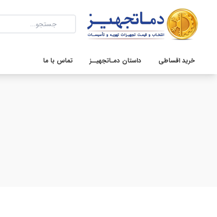
خرید اقساطی
داستان دمـاتجهیــز
تماس با ما