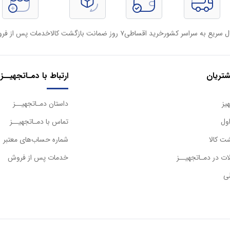
ل سریع به سراسر کشور
خرید اقساطی
۷ روز ضمانت بازگشت کالا
خدمات پس از فر
تریان
ارتباط با دمـاتجهیــز
یز
داستان دمـاتجهیــز
ول
تماس با دمـاتجهیــز
ت کالا
شماره حساب‌های معتبر
ت در دمـاتجهیــز
خدمات پس از فروش
ی