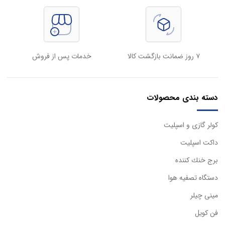
۷ روز ضمانت بازگشت کالا
خدمات پس از فروش
دسته بندی محصولات
كولر گازی و اسپليت
داكت اسپليت
برج خنك كننده
دستگاه تصفيه هوا
مینی چیلر
فن کویل