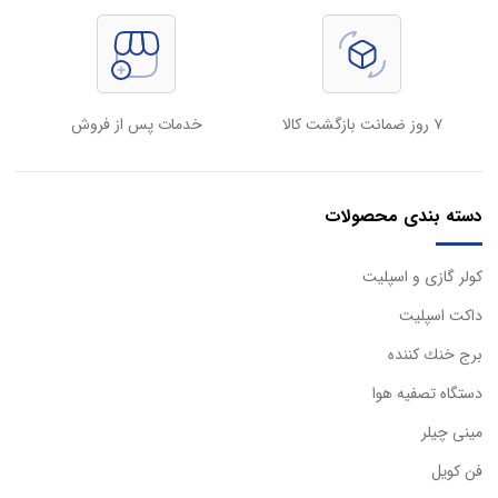
۷ روز ضمانت بازگشت کالا
خدمات پس از فروش
دسته بندی محصولات
كولر گازی و اسپليت
داكت اسپليت
برج خنك كننده
دستگاه تصفيه هوا
مینی چیلر
فن کویل