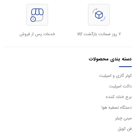
۷ روز ضمانت بازگشت کالا
خدمات پس از فروش
دسته بندی محصولات
كولر گازی و اسپليت
داكت اسپليت
برج خنك كننده
دستگاه تصفيه هوا
مینی چیلر
فن کویل