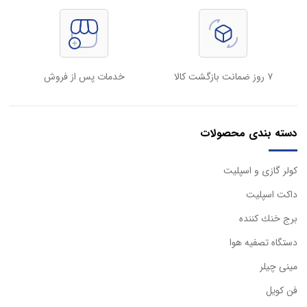
۷ روز ضمانت بازگشت کالا
خدمات پس از فروش
دسته بندی محصولات
كولر گازی و اسپليت
داكت اسپليت
برج خنك كننده
دستگاه تصفيه هوا
مینی چیلر
فن کویل