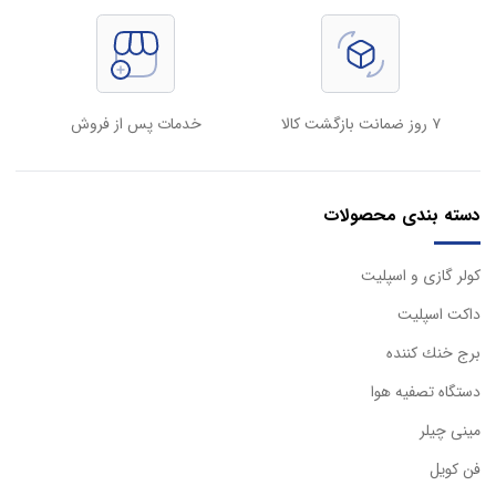
۷ روز ضمانت بازگشت کالا
خدمات پس از فروش
دسته بندی محصولات
كولر گازی و اسپليت
داكت اسپليت
برج خنك كننده
دستگاه تصفيه هوا
مینی چیلر
فن کویل