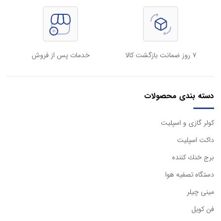
۷ روز ضمانت بازگشت کالا
خدمات پس از فروش
دسته بندی محصولات
كولر گازی و اسپليت
داكت اسپليت
برج خنك كننده
دستگاه تصفيه هوا
مینی چیلر
فن کویل